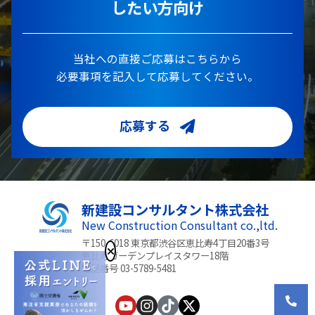
したい方向け
当社への直接ご応募はこちらから
必要事項を記入して応募してください。
応募する
新建設コンサルタント株式会社
New Construction Consultant co.,ltd.
〒150-6018 東京都渋谷区恵比寿4丁目20番3号
恵比寿ガーデンプレイスタワー18階
電話番号 03-5789-5481