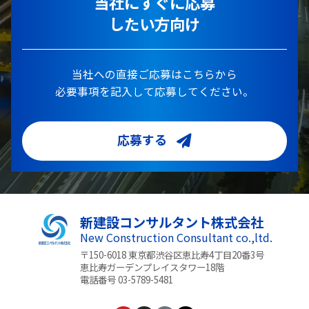
当社にすぐに応募
したい方向け
当社への直接ご応募はこちらから
必要事項を記入して応募してください。
応募する
新建設コンサルタント株式会社
New Construction Consultant co.,ltd.
〒150-6018 東京都渋谷区恵比寿4丁目20番3号
恵比寿ガーデンプレイスタワー18階
電話番号 03-5789-5481