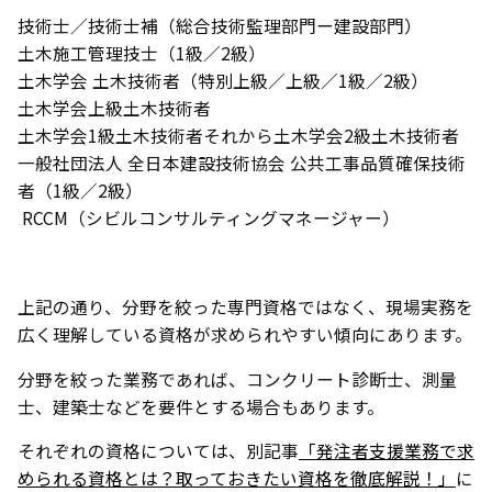
技術士／技術士補（総合技術監理部門ー建設部門）
土木施工管理技士（1級／2級）
土木学会 土木技術者（特別上級／上級／1級／2級）
土木学会上級土木技術者
土木学会1級土木技術者それから土木学会2級土木技術者
一般社団法人 全日本建設技術協会 公共工事品質確保技術
者（1級／2級）
RCCM（シビルコンサルティングマネージャー）
上記の通り、分野を絞った専門資格ではなく、現場実務を
広く理解している資格が求められやすい傾向にあります。
分野を絞った業務であれば、コンクリート診断士、測量
士、建築士などを要件とする場合もあります。
それぞれの資格については、別記事
「発注者支援業務で求
められる資格とは？取っておきたい資格を徹底解説！」
に