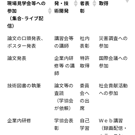
現場見学会等への
発・技
者表
取得
参加
術開発
彰
（集合･ライブ配
信）
論文の口頭発表、
講習会等
社内
災害調査への
ポスター発表
の講師
表彰
参加
論文発表
企業内研
特許
国際会議への
修等 の講
取得
参加
師
技術図書の執筆
論文等の
委員
社会貢献活動
査読
会へ
への参加
（学協会
の出
が依頼）
席
企業内研修
学協会表
自己
Ｗｅｂ講習
彰
学習
（録画配信・