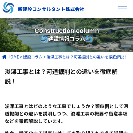
新建設コンサルタント株式会社
Construction column
建設情報コラム
HOME
>
建設コラム
>
浚渫工事とは？河道掘削との違いを徹底解説！
浚渫工事とは？河道掘削との違いを徹底解
説！
浚渫工事とはどのような工事でしょうか？類似例として河
道掘削との違いを説明しつつ、浚渫工事の概要や留意事項
などを徹底解説しています。