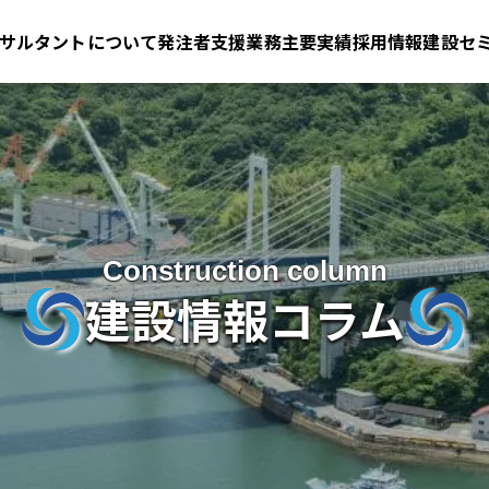
サルタントについて
発注者支援業務
主要実績
採用情報
建設セ
Construction column
建設情報コラム