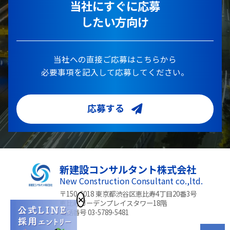
当社にすぐに応募
したい方向け
当社への直接ご応募はこちらから
必要事項を記入して応募してください。
応募する
新建設コンサルタント株式会社
New Construction Consultant co.,ltd.
〒150-6018 東京都渋谷区恵比寿4丁目20番3号
恵比寿ガーデンプレイスタワー18階
電話番号 03-5789-5481