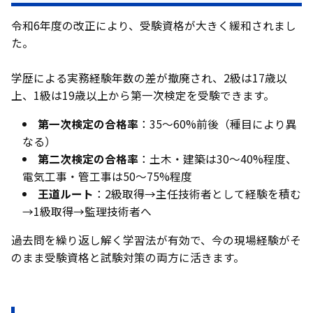
令和6年度の改正により、受験資格が大きく緩和されまし
た。
学歴による実務経験年数の差が撤廃され、2級は17歳以
上、1級は19歳以上から第一次検定を受験できます。
第一次検定の合格率
：35〜60%前後（種目により異
なる）
第二次検定の合格率
：土木・建築は30〜40%程度、
電気工事・管工事は50〜75%程度
王道ルート
：2級取得→主任技術者として経験を積む
→1級取得→監理技術者へ
過去問を繰り返し解く学習法が有効で、今の現場経験がそ
のまま受験資格と試験対策の両方に活きます。