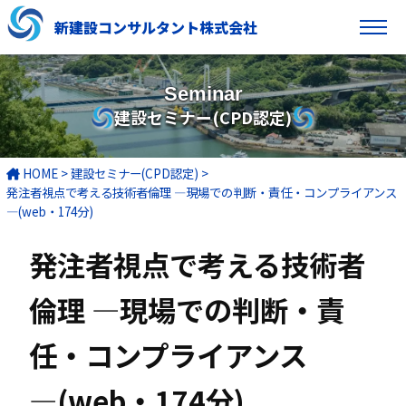
新建設コンサルタント株式会社
Seminar
建設セミナー(CPD認定)
HOME
>
建設セミナー(CPD認定)
>
発注者視点で考える技術者倫理 ―現場での判断・責任・コンプライアンス
―(web・174分)
発注者視点で考える技術者
倫理 ―現場での判断・責
任・コンプライアンス
―(web・174分)