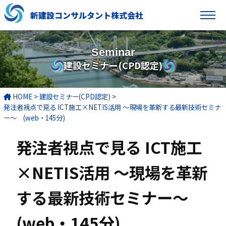
新建設コンサルタント株式会社
Seminar
建設セミナー(CPD認定)
HOME
>
建設セミナー(CPD認定)
>
発注者視点で見る ICT施工×NETIS活用 ～現場を革新する最新技術セミナ
ー～ (web・145分)
発注者視点で見る ICT施工
×NETIS活用 ～現場を革新
する最新技術セミナー～
(web・145分)