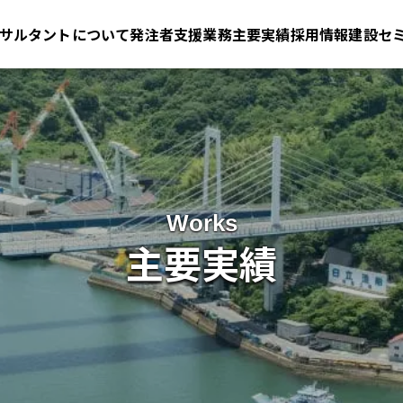
サルタントについて
発注者支援業務
主要実績
採用情報
建設セ
Works
主要実績