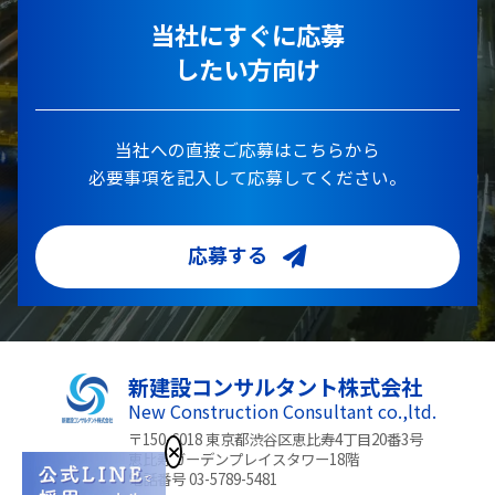
当社にすぐに応募
したい方向け
当社への直接ご応募はこちらから
必要事項を記入して応募してください。
応募する
新建設コンサルタント株式会社
New Construction Consultant co.,ltd.
〒150-6018 東京都渋谷区恵比寿4丁目20番3号
恵比寿ガーデンプレイスタワー18階
電話番号 03-5789-5481