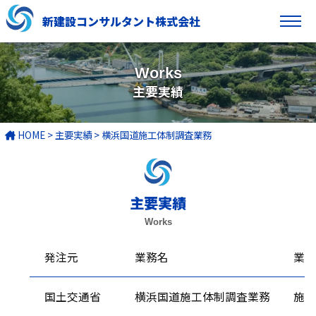
新建設コンサルタント株式会社
Works
主要実績
HOME
>
主要実績
>
横浜国道施工体制調査業務
主要実績
Works
発注元
業務名
業務
国土交通省
横浜国道施工体制調査業務
施工