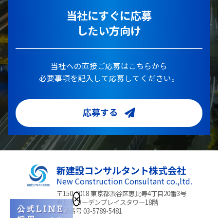
当社にすぐに応募
したい方向け
当社への直接ご応募はこちらから
必要事項を記入して応募してください。
応募する
新建設コンサルタント株式会社
New Construction Consultant co.,ltd.
〒150-6018 東京都渋谷区恵比寿4丁目20番3号
恵比寿ガーデンプレイスタワー18階
電話番号 03-5789-5481