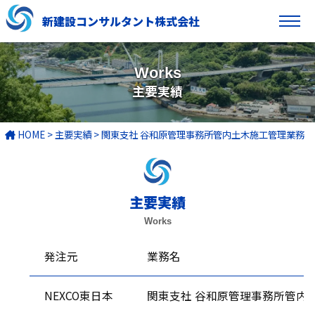
新建設コンサルタント株式会社
Works
主要実績
HOME
>
主要実績
>
関東支社 谷和原管理事務所管内土木施工管理業務
主要実績
Works
発注元
業務名
NEXCO東日本
関東支社 谷和原管理事務所管内