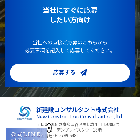
当社にすぐに応募
したい方向け
当社への直接ご応募はこちらから
必要事項を記入して応募してください。
応募する
新建設コンサルタント株式会社
New Construction Consultant co.,ltd.
〒150-6018 東京都渋谷区恵比寿4丁目20番3号
恵比寿ガーデンプレイスタワー18階
電話番号 03-5789-5481