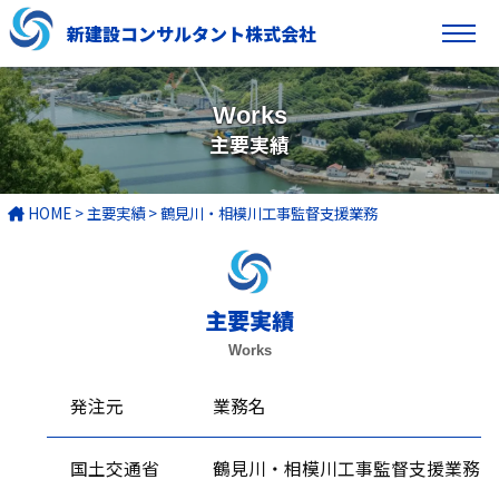
新建設コンサルタント株式会社
Works
主要実績
HOME
>
主要実績
>
鶴見川・相模川工事監督支援業務
主要実績
Works
発注元
業務名
国土交通省
鶴見川・相模川工事監督支援業務