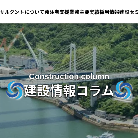
サルタントについて
発注者支援業務
主要実績
採用情報
建設セ
Construction column
建設情報コラム