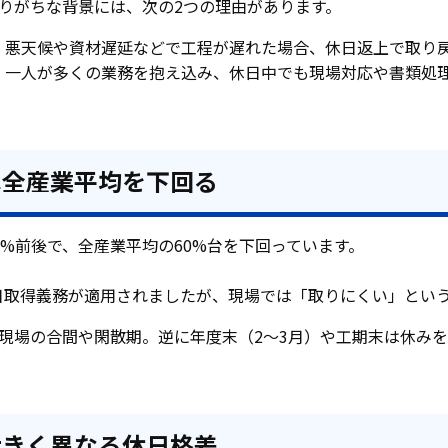
りがちな背景には、次の2つの理由があります。
：悪天候や資材遅延などで工程が遅れた場合、休日返上で取り
：一人が多くの業務を抱え込み、休日中でも現場対応や書類処
は全産業平均を下回る
0%前後で、全産業平均の60%台を下回っています。
年5日取得義務が適用されましたが、現場では「取りにくい」とい
現場の合間や閑散期。逆に年度末（2〜3月）や工期末は休み
大きく異なる休日格差